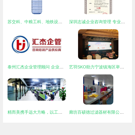
苏交科、中粮工科、地铁设计 谁是中国工程咨询服务业的成长之王？
深圳志诚企业咨询管理 专业赋能，助力企业卓越发展
泰州汇杰企业管理顾问 企业成长路上的专业智囊与护航者
艺羽SKO助力宁波镇海区举办规上企业管理诊断服务会，精准赋能企业高质量发展
精而美携手远大方略，以工厂规划咨询项目开启3C数码行业智造新篇章
廊坊百硕德过滤器材有限公司 专业过滤解决方案与全方位企业咨询服务提供商